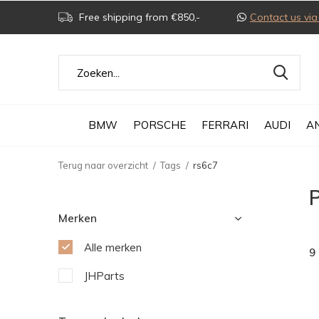
Free shipping from €850,-
Contact us v
BMW
PORSCHE
FERRARI
AUDI
A
Terug naar overzicht
Tags
rs6c7
Merken
Alle merken
9
JHParts