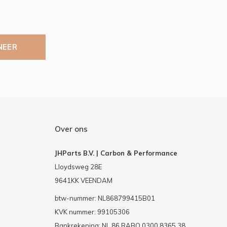
NEER
Over ons
JHParts B.V. | Carbon & Performance
Lloydsweg 28E
9641KK VEENDAM
btw-nummer: NL868799415B01
KVK nummer: 99105306
Bankrekening: NL 86 RABO 0300 8365 38