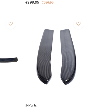
€299,95
€359,95
JHParts