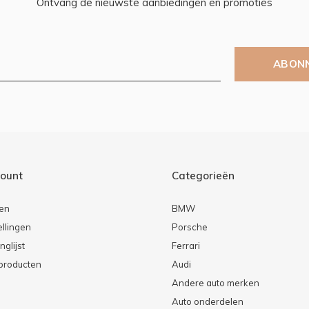
Ontvang de nieuwste aanbiedingen en promoties
ABON
count
Categorieën
ren
BMW
ellingen
Porsche
nglijst
Ferrari
 producten
Audi
Andere auto merken
Auto onderdelen