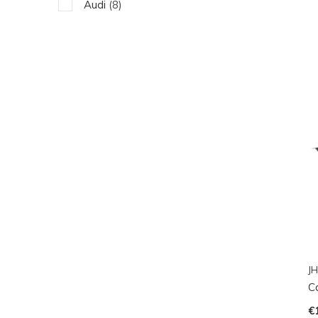
Audi
(8)
JH
C
€