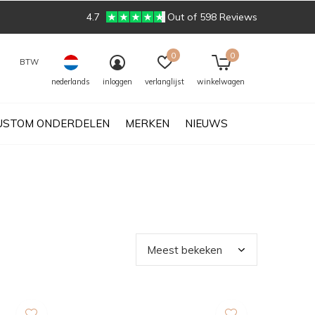
4.7
Out of 598 Reviews
0
0
BTW
nederlands
inloggen
verlanglijst
winkelwagen
USTOM ONDERDELEN
MERKEN
NIEUWS