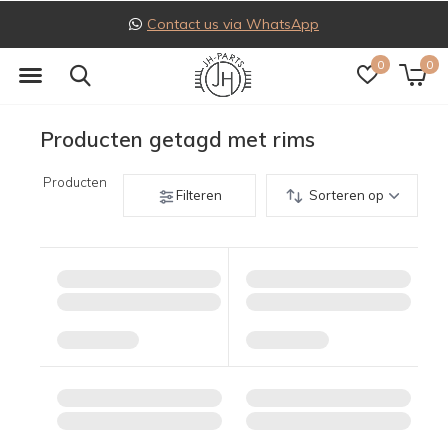
t us via WhatsApp
Follow
0
0
Producten getagd met rims
Producten
Filteren
Sorteren op