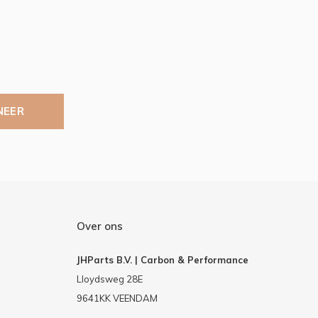
NEER
Over ons
JHParts B.V. | Carbon & Performance
Lloydsweg 28E
9641KK VEENDAM