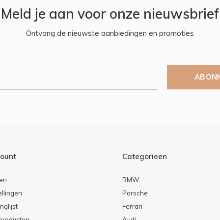
Meld je aan voor onze nieuwsbrief
Ontvang de nieuwste aanbiedingen en promoties
ABON
count
Categorieën
ren
BMW
ellingen
Porsche
nglijst
Ferrari
 producten
Audi