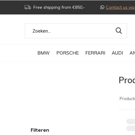
Free shipping from €850,-
Contact us v
BMW
PORSCHE
FERRARI
AUDI
A
Pro
Product
Filteren