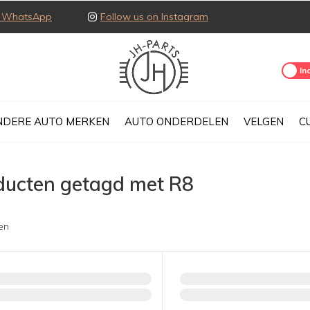
ia WhatsApp
Follow us on Instagram
Excl.
Inc
NDERE AUTO MERKEN
AUTO ONDERDELEN
VELGEN
C
ducten getagd met R8
en