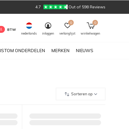
4.7
Out of 598 Reviews
0
0
l.
BTW
nederlands
inloggen
verlanglijst
winkelwagen
USTOM ONDERDELEN
MERKEN
NIEUWS
Sorteren op