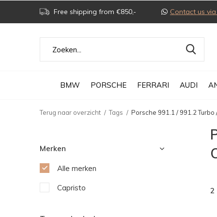
Free shipping from €850,-
Contact us v
BMW
PORSCHE
FERRARI
AUDI
A
Terug naar overzicht
Tags
Porsche 991.1 / 991.2 Turbo 
P
Merken
C
Alle merken
Capristo
2