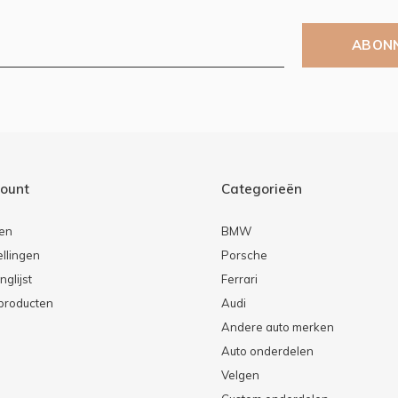
ABON
count
Categorieën
ren
BMW
ellingen
Porsche
nglijst
Ferrari
 producten
Audi
Andere auto merken
Auto onderdelen
Velgen