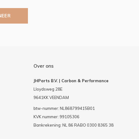
NEER
Over ons
JHParts B.V. | Carbon & Performance
Lloydsweg 28E
9641KK VEENDAM
btw-nummer: NL868799415B01
KVK nummer: 99105306
Bankrekening: NL 86 RABO 0300 8365 38