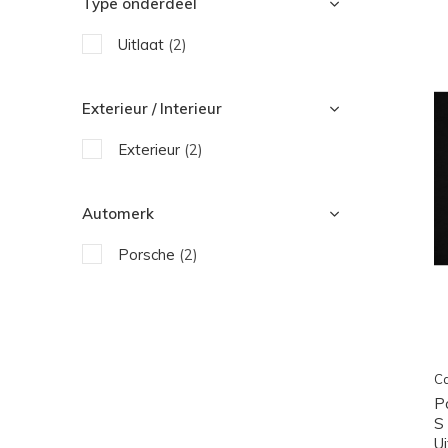
Type onderdeel
Uitlaat
(2)
Exterieur / Interieur
Exterieur
(2)
Automerk
Porsche
(2)
Ca
P
S
U