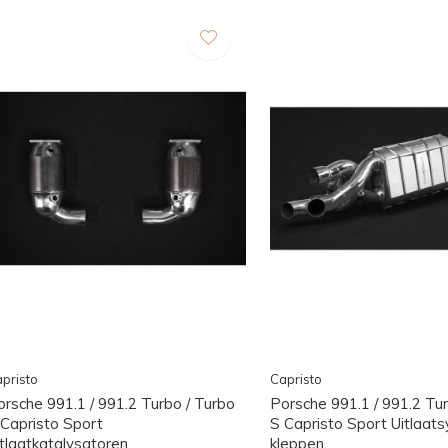
pristo
Capristo
orsche 991.1 / 991.2 Turbo / Turbo
Porsche 991.1 / 991.2 Tur
 Capristo Sport
S Capristo Sport Uitlaa
itlaatkatalysatoren
kleppen