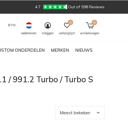
4.7
Out of 598 Reviews
0
0
BTW
nederlands
inloggen
verlanglijst
winkelwagen
USTOM ONDERDELEN
MERKEN
NIEUWS
 / 991.2 Turbo / Turbo S