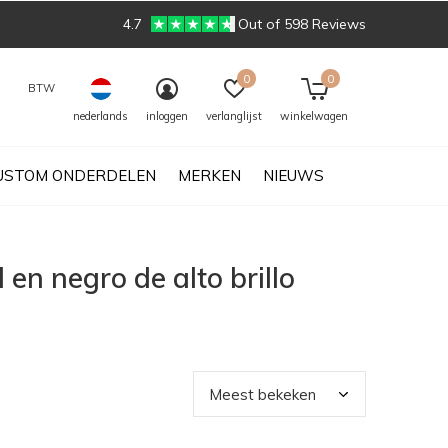
4.7
Out of 598 Reviews
0
0
BTW
nederlands
inloggen
verlanglijst
winkelwagen
USTOM ONDERDELEN
MERKEN
NIEUWS
en negro de alto brillo