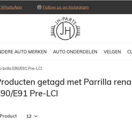
ia WhatsApp
Follow us on Instagram
NDERE AUTO MERKEN
AUTO ONDERDELEN
VELGEN
C
to brillo E90/E91 Pre-LCI
roducten getagd met Parrilla renal 
E90/E91 Pre-LCI
 Product