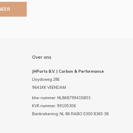
NEER
Over ons
JHParts B.V. | Carbon & Performance
Lloydsweg 28E
9641KK VEENDAM
btw-nummer: NL868799415B01
KVK nummer: 99105306
Bankrekening: NL 86 RABO 0300 8365 38