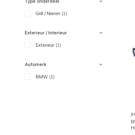
Type onderdeel
Grill / Nieren
(1)
Exterieur / Interieur
Exterieur
(1)
Automerk
BMW
(1)
JH
B
H