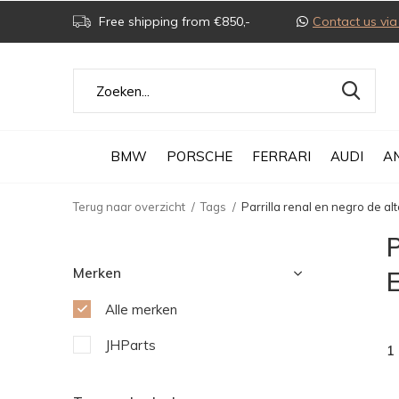
Free shipping from €850,-
Contact us v
BMW
PORSCHE
FERRARI
AUDI
A
Terug naar overzicht
Tags
Parrilla renal en negro de al
P
Merken
Alle merken
JHParts
1