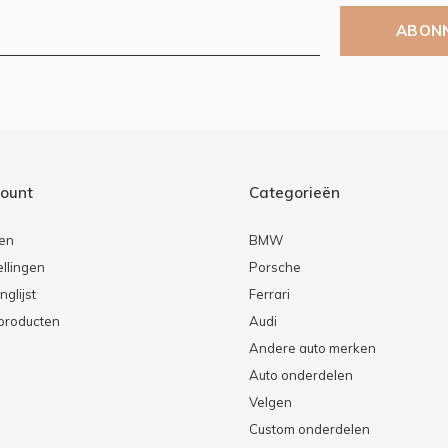
ABON
count
Categorieën
ren
BMW
ellingen
Porsche
nglijst
Ferrari
 producten
Audi
Andere auto merken
Auto onderdelen
Velgen
Custom onderdelen