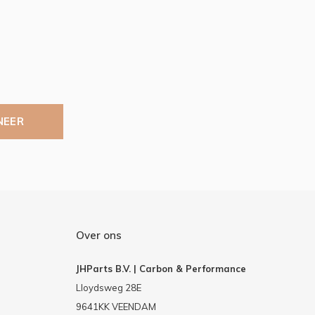
NEER
Over ons
JHParts B.V. | Carbon & Performance
Lloydsweg 28E
9641KK VEENDAM