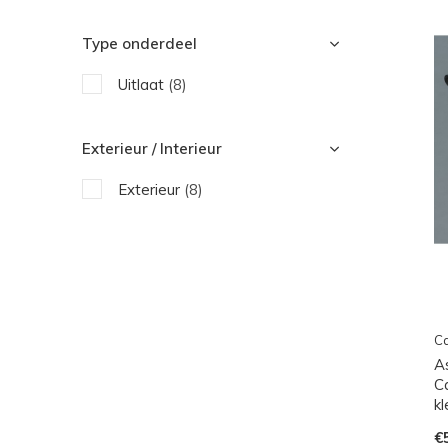
Type onderdeel
Uitlaat
(8)
Exterieur / Interieur
Exterieur
(8)
Ca
A
C
k
€