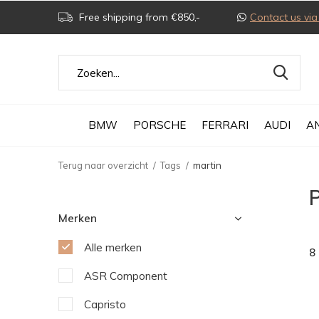
Free shipping from €850,-
Contact us v
BMW
PORSCHE
FERRARI
AUDI
A
Terug naar overzicht
Tags
martin
Merken
Alle merken
8
ASR Component
Capristo