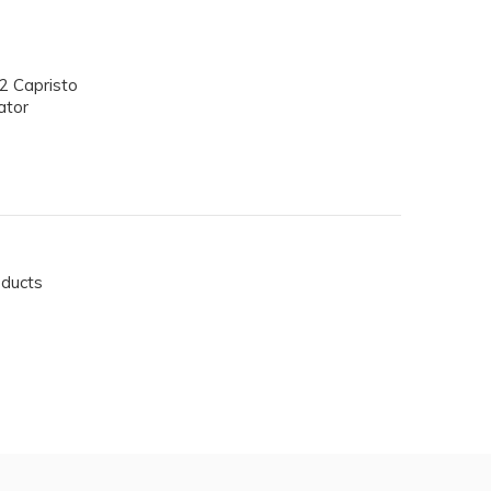
2 Capristo
ator
oducts