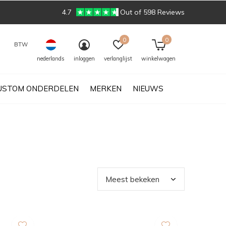
4.7
Out of 598 Reviews
0
0
BTW
nederlands
inloggen
verlanglijst
winkelwagen
USTOM ONDERDELEN
MERKEN
NIEUWS