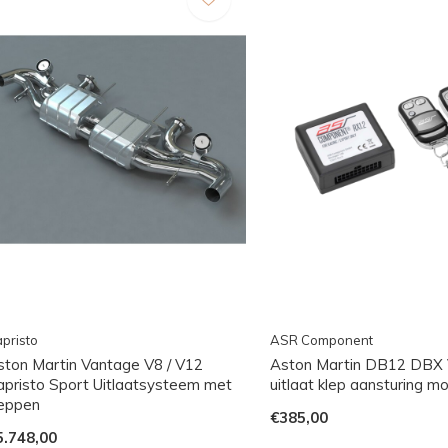
pristo
ASR Component
ston Martin Vantage V8 / V12
Aston Martin DB12 DBX 
apristo Sport Uitlaatsysteem met
uitlaat klep aansturing m
leppen
€385,00
5.748,00