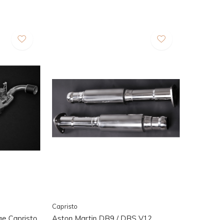
Capristo
e Capristo
Aston Martin DB9 / DBS V12