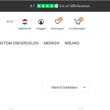
4.7
Out of 598 Reviews
0
0
BTW
nederlands
inloggen
verlanglijst
winkelwagen
USTOM ONDERDELEN
MERKEN
NIEUWS