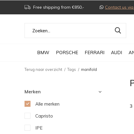
Free shipping from €850,-
Contact us v
BMW
PORSCHE
FERRARI
AUDI
A
Terug naar overzicht
Tags
manifold
Merken
Alle merken
3
Capristo
IPE