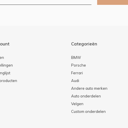
count
Categorieën
ren
BMW
ellingen
Porsche
nglijst
Ferrari
 producten
Audi
Andere auto merken
Auto onderdelen
Velgen
Custom onderdelen