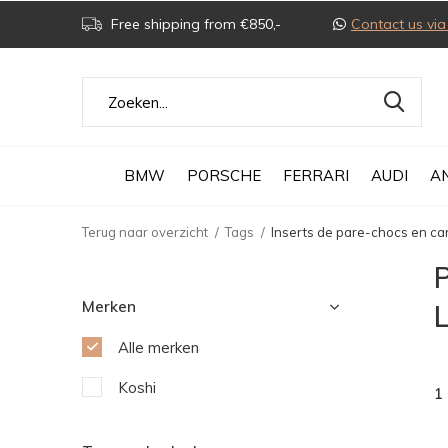
Free shipping from €850,-
Contact us v
BMW
PORSCHE
FERRARI
AUDI
A
Terug naar overzicht
Tags
Inserts de pare-chocs en c
P
Merken
Alle merken
Koshi
1