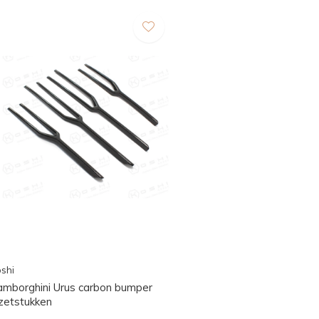
shi
amborghini Urus carbon bumper
nzetstukken