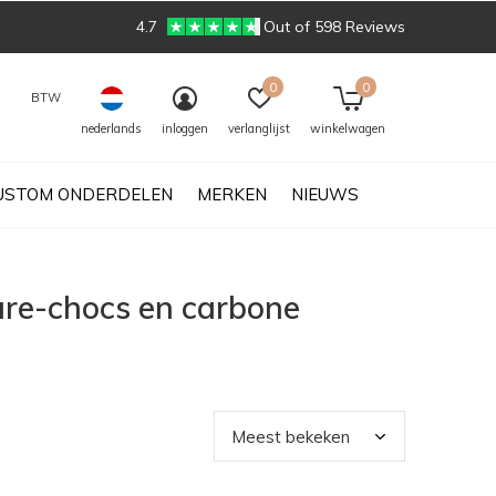
4.7
Out of 598 Reviews
0
0
BTW
nederlands
inloggen
verlanglijst
winkelwagen
USTOM ONDERDELEN
MERKEN
NIEUWS
are-chocs en carbone