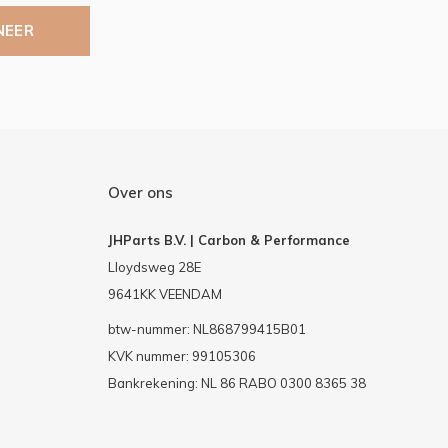
NEER
Over ons
JHParts B.V. | Carbon & Performance
Lloydsweg 28E
9641KK VEENDAM
btw-nummer: NL868799415B01
KVK nummer: 99105306
Bankrekening: NL 86 RABO 0300 8365 38