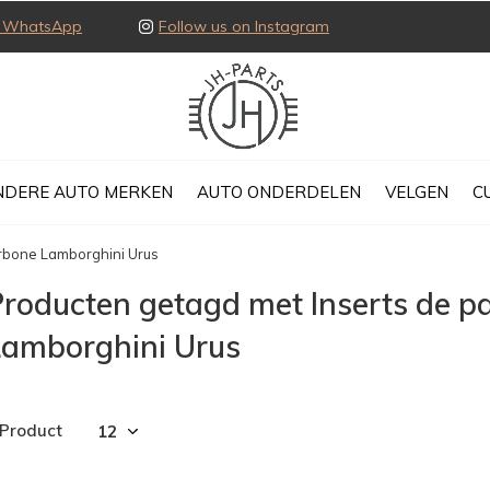
ia WhatsApp
Follow us on Instagram
NDERE AUTO MERKEN
AUTO ONDERDELEN
VELGEN
C
arbone Lamborghini Urus
roducten getagd met Inserts de p
Lamborghini Urus
 Product