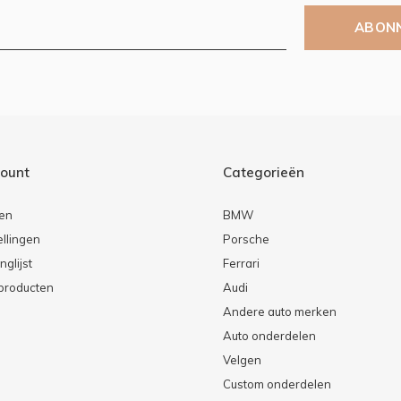
ABON
count
Categorieën
ren
BMW
ellingen
Porsche
nglijst
Ferrari
 producten
Audi
Andere auto merken
Auto onderdelen
Velgen
Custom onderdelen