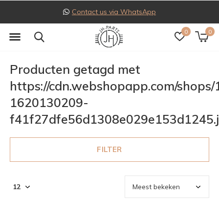
Contact us via WhatsApp
0
0
Producten getagd met
https://cdn.webshopapp.com/shops
1620130209-
f41f27dfe56d1308e029e153d1245.
FILTER