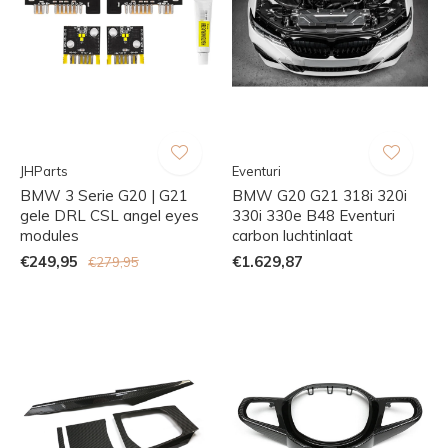
JHParts
Eventuri
BMW 3 Serie G20 | G21
BMW G20 G21 318i 320i
gele DRL CSL angel eyes
330i 330e B48 Eventuri
modules
carbon luchtinlaat
€249,95
€1.629,87
€279,95