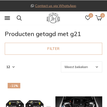
Contact us via WhatsApp
0
0
Producten getagd met g21
FILTER
-11%