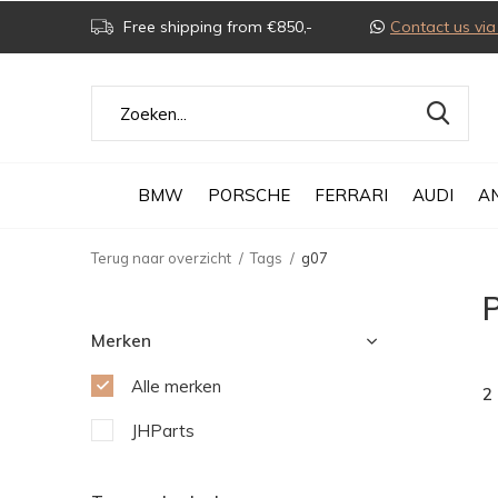
Free shipping from €850,-
Contact us v
BMW
PORSCHE
FERRARI
AUDI
A
Terug naar overzicht
Tags
g07
Merken
Alle merken
2
JHParts