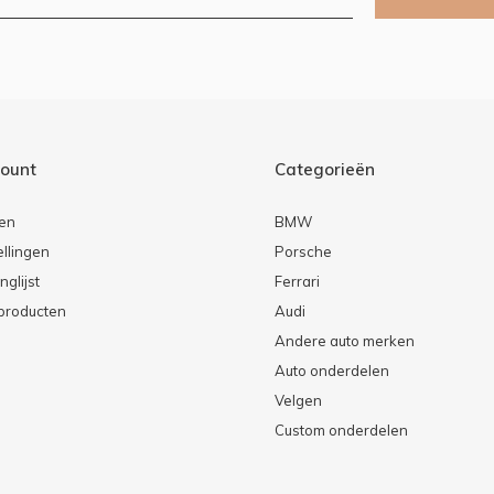
count
Categorieën
ren
BMW
ellingen
Porsche
nglijst
Ferrari
 producten
Audi
Andere auto merken
Auto onderdelen
Velgen
Custom onderdelen