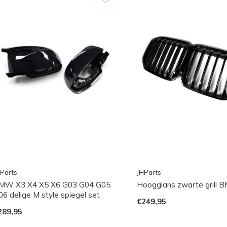
Parts
JHParts
MW X3 X4 X5 X6 G03 G04 G05
Hoogglans zwarte grill
06 delige M style spiegel set
€249,95
289,95