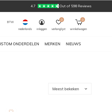
4.7
Out of 598 Reviews
0
0
BTW
nederlands
inloggen
verlanglijst
winkelwagen
USTOM ONDERDELEN
MERKEN
NIEUWS