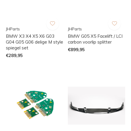
JHParts
JHParts
BMW X3 X4 X5 X6 G03
BMW G05 X5 Facelift / LCI
G04 G05 G06 delige M style
carbon voorlip splitter
spiegel set
€899,95
€289,95