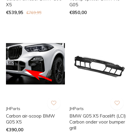
X5
G05
€539,95
€850,00
€769,95
JHParts
JHParts
Carbon air-scoop BMW
BMW G05 X5 Facelift (LCI)
G05 X5
Carbon onder voor bumper
grill
€390,00