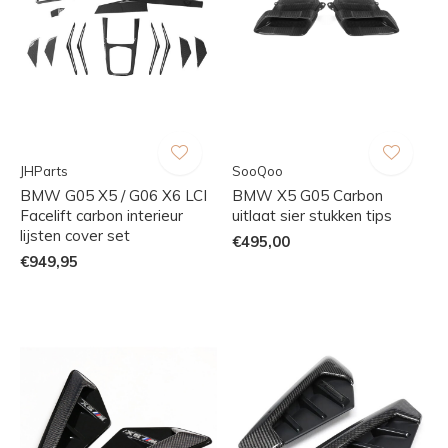
JHParts
SooQoo
BMW G05 X5 / G06 X6 LCI
BMW X5 G05 Carbon
Facelift carbon interieur
uitlaat sier stukken tips
lijsten cover set
€495,00
€949,95