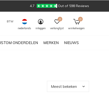
4.7
Out of 598 Reviews
0
0
BTW
nederlands
inloggen
verlanglijst
winkelwagen
USTOM ONDERDELEN
MERKEN
NIEUWS