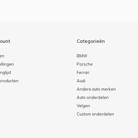
count
Categorieën
ren
BMW
ellingen
Porsche
nglijst
Ferrari
 producten
Audi
Andere auto merken
Auto onderdelen
Velgen
Custom onderdelen