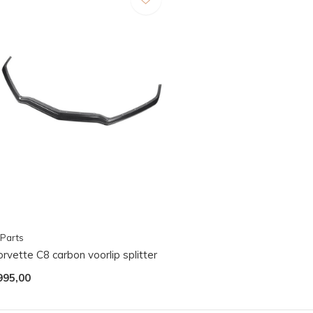
Parts
rvette C8 carbon voorlip splitter
995,00