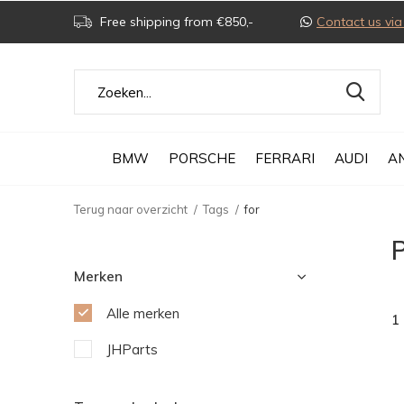
Free shipping from €850,-
Contact us v
BMW
PORSCHE
FERRARI
AUDI
A
Terug naar overzicht
Tags
for
P
Merken
Alle merken
1
JHParts