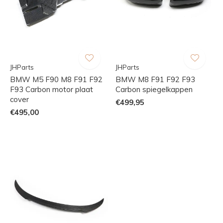
JHParts
JHParts
BMW M5 F90 M8 F91 F92
BMW M8 F91 F92 F93
F93 Carbon motor plaat
Carbon spiegelkappen
cover
€499,95
€495,00