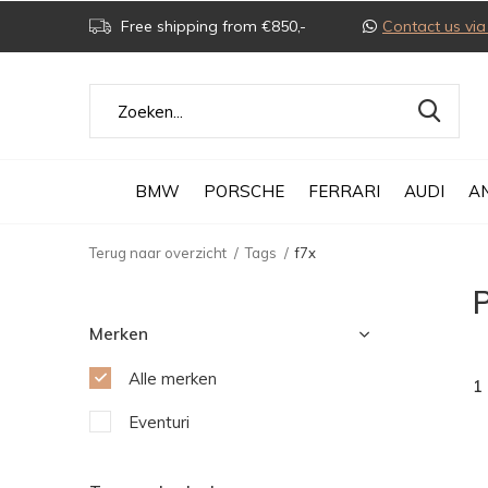
Free shipping from €850,-
Contact us v
BMW
PORSCHE
FERRARI
AUDI
A
Terug naar overzicht
Tags
f7x
Merken
Alle merken
1
Eventuri