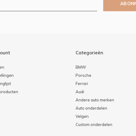
ABON
count
Categorieën
ren
BMW
ellingen
Porsche
nglijst
Ferrari
 producten
Audi
Andere auto merken
Auto onderdelen
Velgen
Custom onderdelen