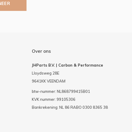
NEER
Over ons
JHParts B.V. | Carbon & Performance
Lloydsweg 28E
9641KK VEENDAM
btw-nummer: NL868799415B01
KVK nummer: 99105306
Bankrekening: NL 86 RABO 0300 8365 38