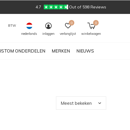
4.7
Out of 598 Reviews
0
0
BTW
nederlands
inloggen
verlanglijst
winkelwagen
USTOM ONDERDELEN
MERKEN
NIEUWS