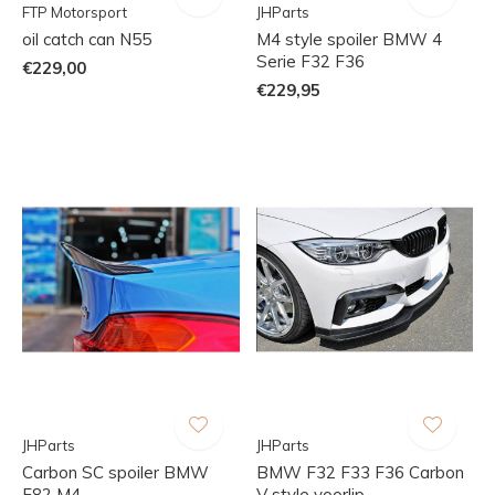
FTP Motorsport
JHParts
oil catch can N55
M4 style spoiler BMW 4
Serie F32 F36
€229,00
€229,95
JHParts
JHParts
Carbon SC spoiler BMW
BMW F32 F33 F36 Carbon
F82 M4
V style voorlip