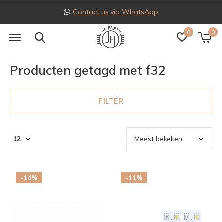
Contact us via WhatsApp
0
0
Producten getagd met f32
FILTER
-14%
-11%