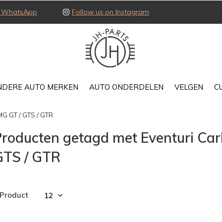
ia WhatsApp
Follow us on Instagram
NDERE AUTO MERKEN
AUTO ONDERDELEN
VELGEN
C
MG GT / GTS / GTR
roducten getagd met Eventuri Car
GTS / GTR
 Product