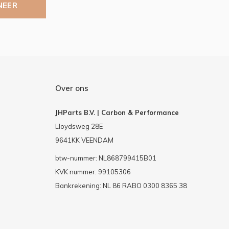
NEER
Over ons
JHParts B.V. | Carbon & Performance
Lloydsweg 28E
9641KK VEENDAM
btw-nummer: NL868799415B01
KVK nummer: 99105306
Bankrekening: NL 86 RABO 0300 8365 38