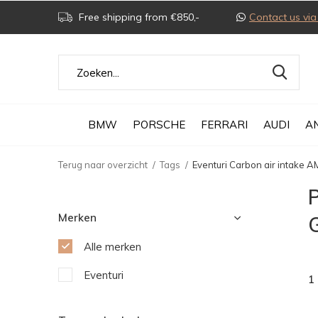
Free shipping from €850,-
Contact us v
BMW
PORSCHE
FERRARI
AUDI
A
Terug naar overzicht
Tags
Eventuri Carbon air intake A
P
Merken
Alle merken
Eventuri
1