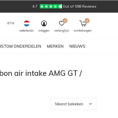
4.7
Out of 598 Reviews
0
0
BTW
nederlands
inloggen
verlanglijst
winkelwagen
USTOM ONDERDELEN
MERKEN
NIEUWS
bon air intake AMG GT /