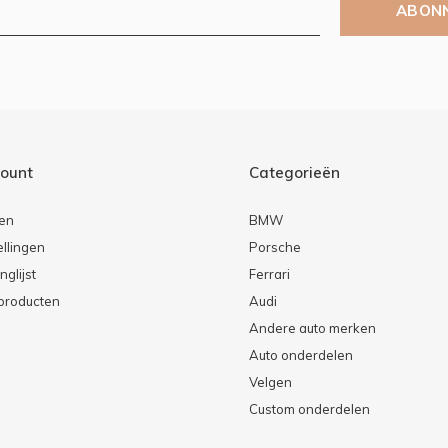
ABON
count
Categorieën
ren
BMW
ellingen
Porsche
nglijst
Ferrari
 producten
Audi
Andere auto merken
Auto onderdelen
Velgen
Custom onderdelen