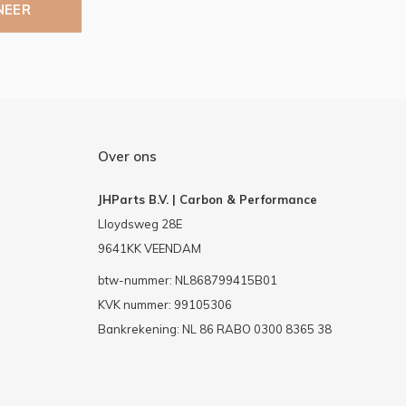
NEER
Over ons
JHParts B.V. | Carbon & Performance
Lloydsweg 28E
9641KK VEENDAM
btw-nummer: NL868799415B01
KVK nummer: 99105306
Bankrekening: NL 86 RABO 0300 8365 38