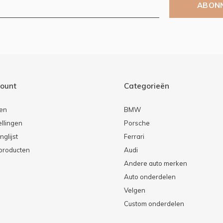
ABON
count
Categorieën
ren
BMW
ellingen
Porsche
nglijst
Ferrari
 producten
Audi
Andere auto merken
Auto onderdelen
Velgen
Custom onderdelen