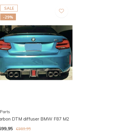
SALE
-29%
Parts
arbon DTM diffuser BMW F87 M2
699,95
€989,95