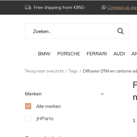
Free shipping from €850,-
Contact us v
BMW
PORSCHE
FERRARI
AUDI
A
Terug naar overzicht
Tags
Diffuseur DTM en carbone a
Merken
Alle merken
JHParts
1