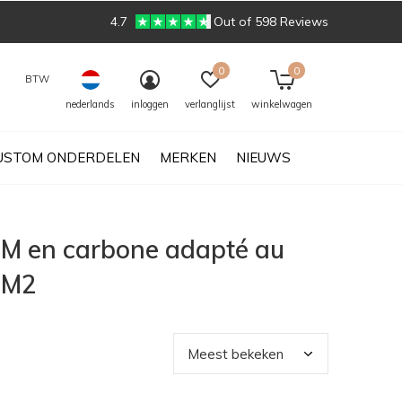
4.7
Out of 598 Reviews
0
0
BTW
nederlands
inloggen
verlanglijst
winkelwagen
USTOM ONDERDELEN
MERKEN
NIEUWS
TM en carbone adapté au
 M2