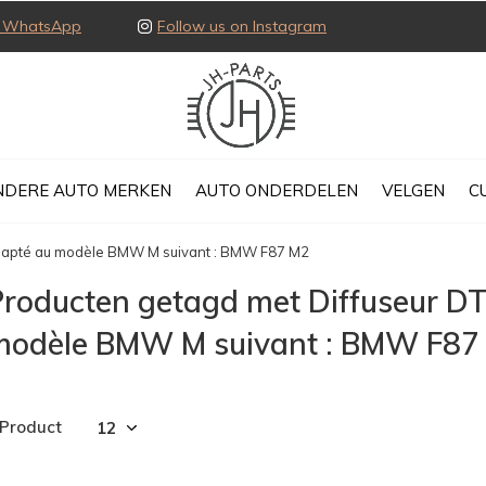
ia WhatsApp
Follow us on Instagram
NDERE AUTO MERKEN
AUTO ONDERDELEN
VELGEN
C
dapté au modèle BMW M suivant : BMW F87 M2
Producten getagd met Diffuseur D
modèle BMW M suivant : BMW F87
 Product