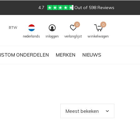
4.7
Out of 598 Reviews
0
0
BTW
nederlands
inloggen
verlanglijst
winkelwagen
USTOM ONDERDELEN
MERKEN
NIEUWS