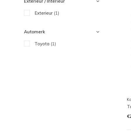
Exterieur / Interieur
Exterieur
(1)
Automerk
Toyota
(1)
Ko
T
€