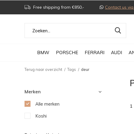
Free shipping from €850,-
Contact us v
BMW
PORSCHE
FERRARI
AUDI
A
Terug naar overzicht
Tags
deur
Merken
Alle merken
1
Koshi