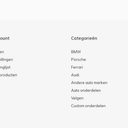
count
Categorieën
ren
BMW
ellingen
Porsche
nglijst
Ferrari
 producten
Audi
Andere auto merken
Auto onderdelen
Velgen
Custom onderdelen