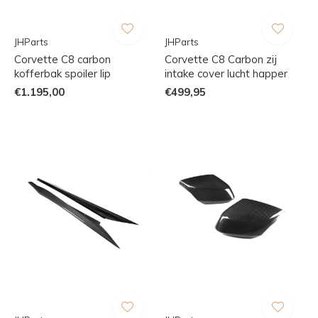
JHParts
JHParts
Corvette C8 carbon
Corvette C8 Carbon zij
kofferbak spoiler lip
intake cover lucht happer
€1.195,00
€499,95