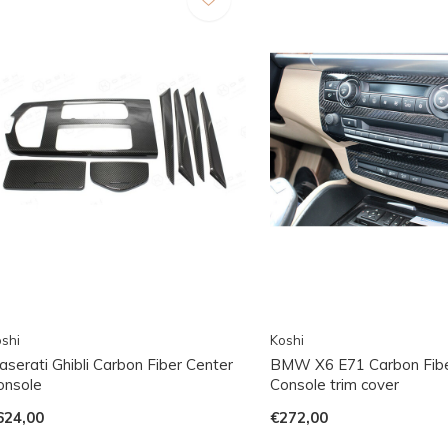
shi
Koshi
aserati Ghibli Carbon Fiber Center
BMW X6 E71 Carbon Fibe
onsole
Console trim cover
624,00
€272,00