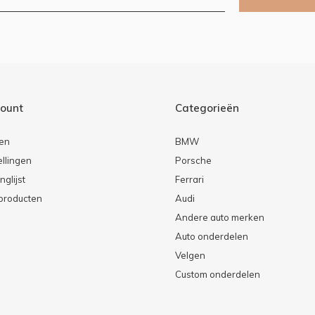
count
Categorieën
ren
BMW
ellingen
Porsche
nglijst
Ferrari
 producten
Audi
Andere auto merken
Auto onderdelen
Velgen
Custom onderdelen