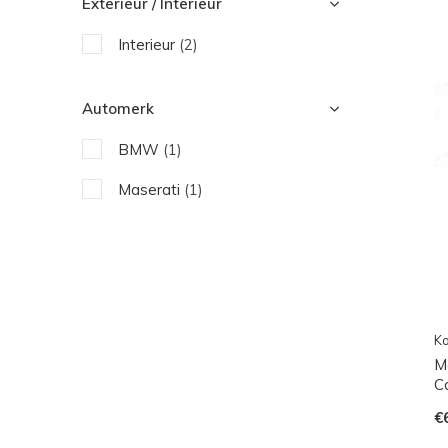
Exterieur / Interieur
Interieur
(2)
Automerk
BMW
(1)
Maserati
(1)
Ko
M
C
€