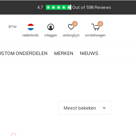
4.7
Out of 598 Reviews
0
0
BTW
nederlands
inloggen
verlanglijst
winkelwagen
USTOM ONDERDELEN
MERKEN
NIEUWS