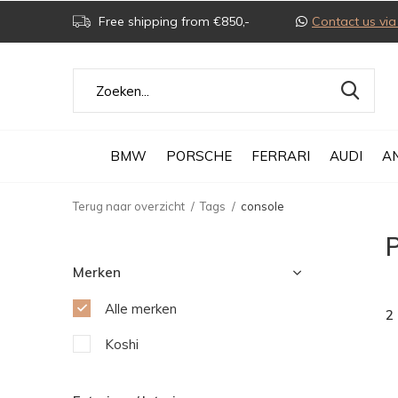
Free shipping from €850,-
Contact us v
BMW
PORSCHE
FERRARI
AUDI
A
Terug naar overzicht
Tags
console
Merken
Alle merken
2
Koshi