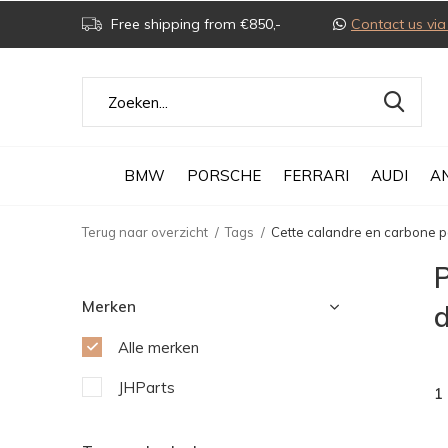
Free shipping from €850,-
Contact us v
BMW
PORSCHE
FERRARI
AUDI
A
Terug naar overzicht
Tags
Cette calandre en carbone p
P
Merken
d
Alle merken
JHParts
1