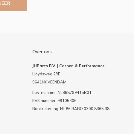
NEER
Over ons
JHParts B.V. | Carbon & Performance
Lloydsweg 28E
9641KK VEENDAM
btw-nummer: NL868799415B01
KVK nummer: 99105306
Bankrekening: NL 86 RABO 0300 8365 38