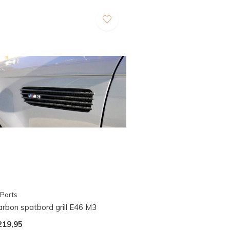
Parts
arbon spatbord grill E46 M3
219,95