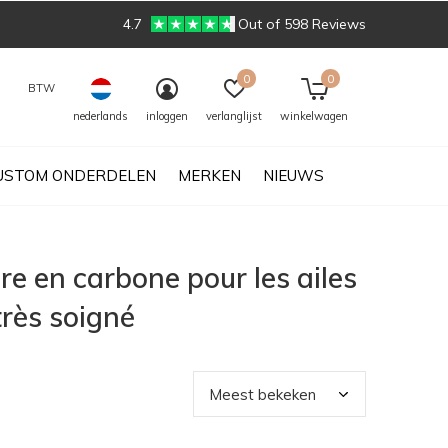
4.7
Out of 598 Reviews
0
0
BTW
nederlands
inloggen
verlanglijst
winkelwagen
USTOM ONDERDELEN
MERKEN
NIEUWS
e en carbone pour les ailes
rès soigné