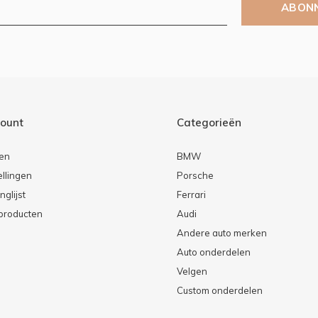
ABON
count
Categorieën
ren
BMW
ellingen
Porsche
nglijst
Ferrari
 producten
Audi
Andere auto merken
Auto onderdelen
Velgen
Custom onderdelen