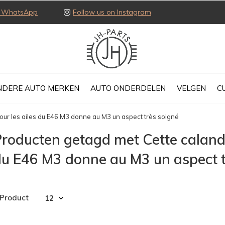
ia WhatsApp
Follow us on Instagram
NDERE AUTO MERKEN
AUTO ONDERDELEN
VELGEN
C
our les ailes du E46 M3 donne au M3 un aspect très soigné
roducten getagd met Cette calandr
u E46 M3 donne au M3 un aspect t
 Product