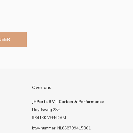
NEER
Over ons
JHParts B.V. | Carbon & Performance
Lloydsweg 28E
9641KK VEENDAM
btw-nummer: NL868799415B01