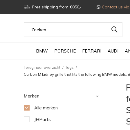
Free shipping from €850,-
Contact us v
BMW
PORSCHE
FERRARI
AUDI
A
Terug naar overzicht
Tags
Carbon M kidney grille that fits the following BMW model
P
Merken
Alle merken
S
JHParts