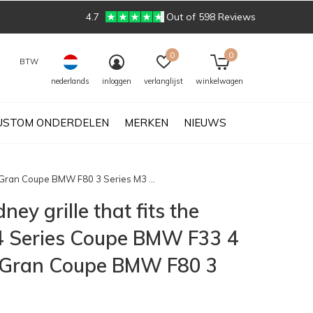
4.7
Out of 598 Reviews
0
0
BTW
nederlands
inloggen
verlanglijst
winkelwagen
USTOM ONDERDELEN
MERKEN
NIEUWS
 Gran Coupe BMW F80 3 Series M3 ...
y grille that fits the
 Series Coupe BMW F33 4
s Gran Coupe BMW F80 3