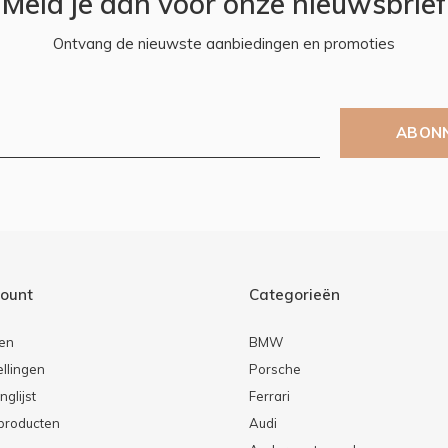
Meld je aan voor onze nieuwsbrief
Ontvang de nieuwste aanbiedingen en promoties
ABON
count
Categorieën
ren
BMW
ellingen
Porsche
nglijst
Ferrari
 producten
Audi