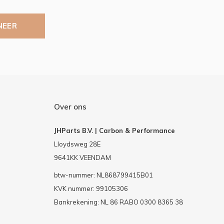
NEER
Over ons
JHParts B.V. | Carbon & Performance
Lloydsweg 28E
9641KK VEENDAM
btw-nummer: NL868799415B01
KVK nummer: 99105306
Bankrekening: NL 86 RABO 0300 8365 38