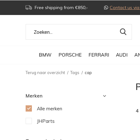
Free shipping from €850,-
Contact us v
BMW
PORSCHE
FERRARI
AUDI
A
Terug naar overzicht
Tags
cap
Merken
Alle merken
4
JHParts