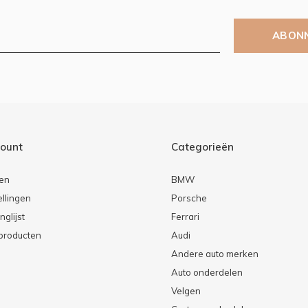
ABON
count
Categorieën
ren
BMW
ellingen
Porsche
nglijst
Ferrari
 producten
Audi
Andere auto merken
Auto onderdelen
Velgen