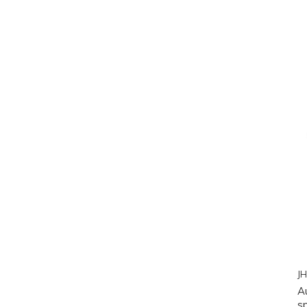
JH
A
s