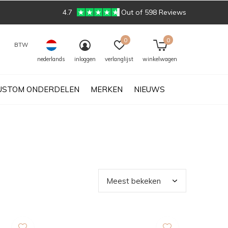
4.7
Out of 598 Reviews
0
0
BTW
nederlands
inloggen
verlanglijst
winkelwagen
USTOM ONDERDELEN
MERKEN
NIEUWS