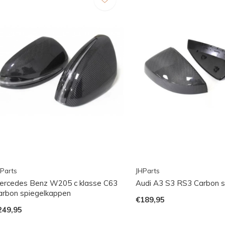
Parts
JHParts
ercedes Benz W205 c klasse C63
Audi A3 S3 RS3 Carbon s
arbon spiegelkappen
€189,95
249,95