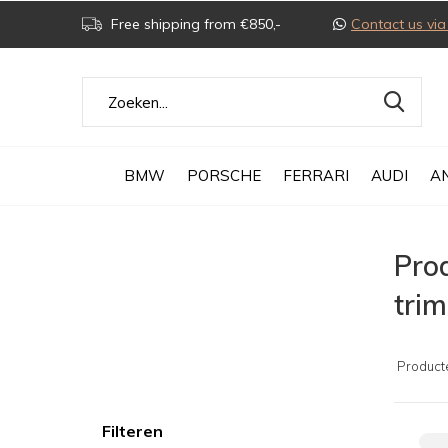
Free shipping from €850,-
Contact us v
BMW
PORSCHE
FERRARI
AUDI
A
Pro
trim
Product
Filteren