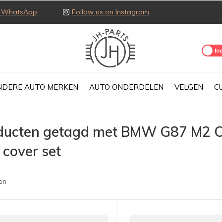
ia WhatsApp
Follow us on Instagram
Excl.
Inc
NDERE AUTO MERKEN
AUTO ONDERDELEN
VELGEN
C
ducten getagd met BMW G87 M2 Ca
 cover set
en