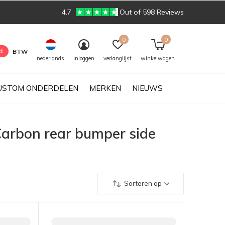
4.7
Out of 598 Reviews
0
0
l.
BTW
nederlands
inloggen
verlanglijst
winkelwagen
USTOM ONDERDELEN
MERKEN
NIEUWS
rbon rear bumper side
Sorteren op