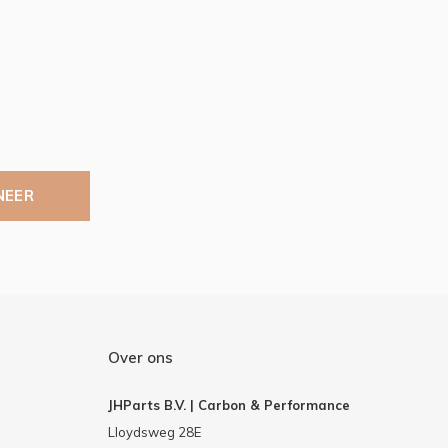
NEER
Over ons
JHParts B.V. | Carbon & Performance
Lloydsweg 28E