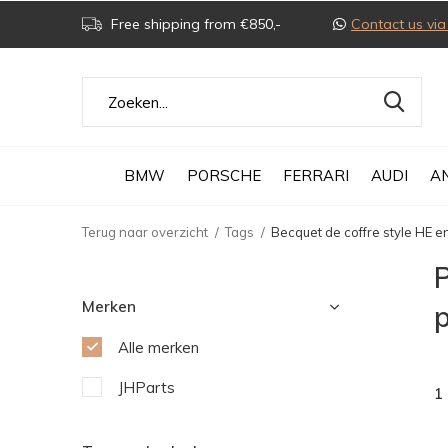
Free shipping from €850,-
Contact us v
BMW
PORSCHE
FERRARI
AUDI
A
Terug naar overzicht
Tags
Becquet de coffre style HE 
P
Merken
Alle merken
JHParts
1