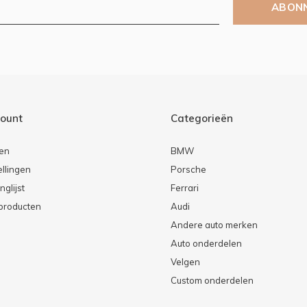
ABON
count
Categorieën
ren
BMW
ellingen
Porsche
nglijst
Ferrari
 producten
Audi
Andere auto merken
Auto onderdelen
Velgen
Custom onderdelen