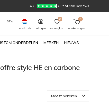
4.7
Out of 598 Reviews
0
0
BTW
nederlands
inloggen
verlanglijst
winkelwagen
USTOM ONDERDELEN
MERKEN
NIEUWS
offre style HE en carbone