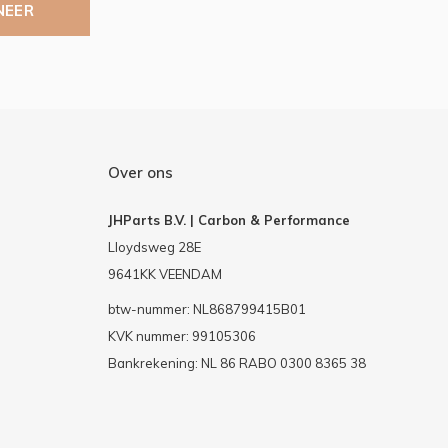
NEER
Over ons
JHParts B.V. | Carbon & Performance
Lloydsweg 28E
9641KK VEENDAM
btw-nummer: NL868799415B01
KVK nummer: 99105306
Bankrekening: NL 86 RABO 0300 8365 38