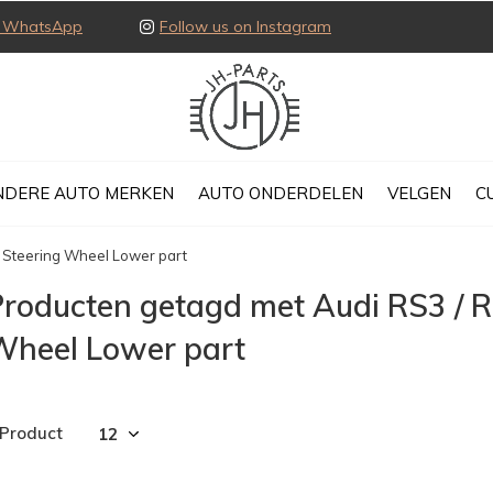
ia WhatsApp
Follow us on Instagram
NDERE AUTO MERKEN
AUTO ONDERDELEN
VELGEN
C
 Steering Wheel Lower part
roducten getagd met Audi RS3 / R
Wheel Lower part
 Product