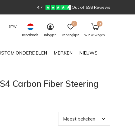
4.7
Out of 598 Reviews
0
0
BTW
nederlands
inloggen
verlanglijst
winkelwagen
USTOM ONDERDELEN
MERKEN
NIEUWS
S4 Carbon Fiber Steering