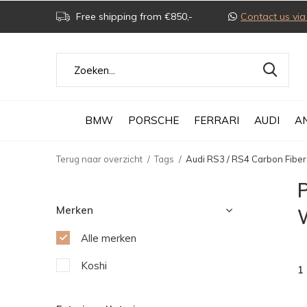
Free shipping from €850,-
Contact us v
BMW
PORSCHE
FERRARI
AUDI
A
Terug naar overzicht
Tags
Audi RS3 / RS4 Carbon Fiber
P
Merken
Alle merken
Koshi
1