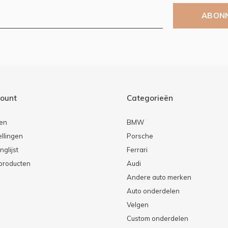
ABON
count
Categorieën
ren
BMW
ellingen
Porsche
nglijst
Ferrari
 producten
Audi
Andere auto merken
Auto onderdelen
Velgen
Custom onderdelen