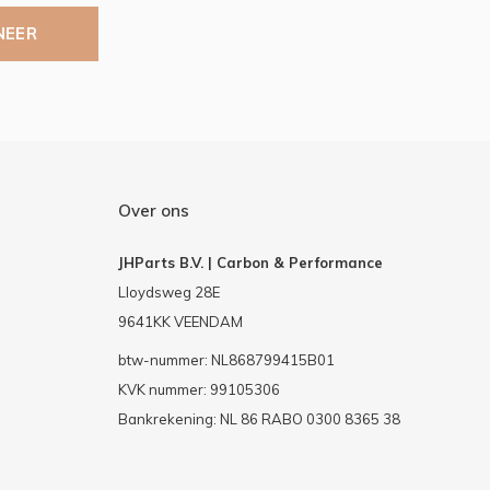
NEER
Over ons
JHParts B.V. | Carbon & Performance
Lloydsweg 28E
9641KK VEENDAM
btw-nummer: NL868799415B01
KVK nummer: 99105306
Bankrekening: NL 86 RABO 0300 8365 38