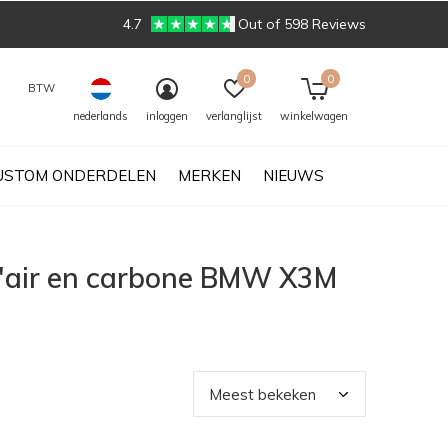
4.7
Out of 598 Reviews
0
0
BTW
nederlands
inloggen
verlanglijst
winkelwagen
USTOM ONDERDELEN
MERKEN
NIEUWS
d'air en carbone BMW X3M