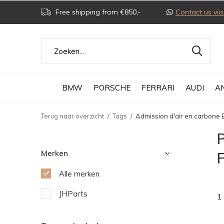
Free shipping from €850,-
Contact us v
BMW
PORSCHE
FERRARI
AUDI
A
Terug naar overzicht
Tags
Admission d'air en carbon
Merken
Alle merken
JHParts
1