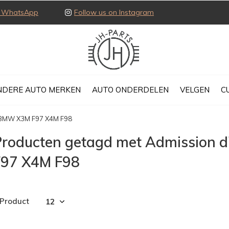
ia WhatsApp
Follow us on Instagram
NDERE AUTO MERKEN
AUTO ONDERDELEN
VELGEN
C
e BMW X3M F97 X4M F98
Producten getagd met Admission 
F97 X4M F98
 Product