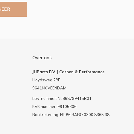
NEER
Over ons
JHParts B.V. | Carbon & Performance
Lloydsweg 28E
9641KK VEENDAM
btw-nummer: NL868799415B01
KVK nummer: 99105306
Bankrekening: NL 86 RABO 0300 8365 38