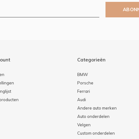
ABON
count
Categorieën
ren
BMW
ellingen
Porsche
nglijst
Ferrari
 producten
Audi
Andere auto merken
Auto onderdelen
Velgen
Custom onderdelen