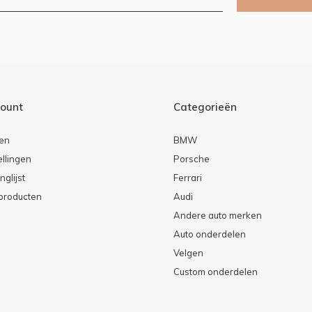
count
Categorieën
ren
BMW
ellingen
Porsche
nglijst
Ferrari
 producten
Audi
Andere auto merken
Auto onderdelen
Velgen
Custom onderdelen