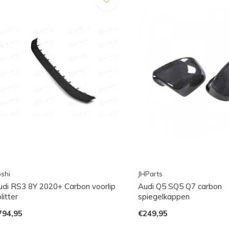
shi
JHParts
udi RS3 8Y 2020+ Carbon voorlip
Audi Q5 SQ5 Q7 carbon
litter
spiegelkappen
794,95
€249,95