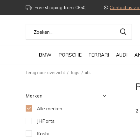
Free shipping from €850,-
Contact us v
BMW
PORSCHE
FERRARI
AUDI
A
Terug naar overzicht
Tags
abt
Merken
Alle merken
2
JHParts
Koshi