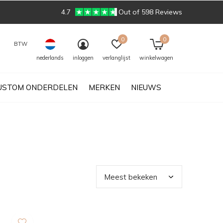
4.7
Out of 598 Reviews
0
0
BTW
nederlands
inloggen
verlanglijst
winkelwagen
USTOM ONDERDELEN
MERKEN
NIEUWS