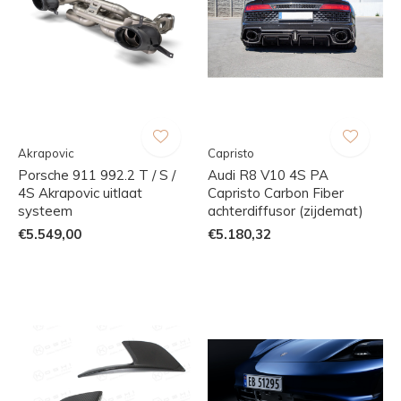
Akrapovic
Capristo
Porsche 911 992.2 T / S /
Audi R8 V10 4S PA
4S Akrapovic uitlaat
Capristo Carbon Fiber
systeem
achterdiffusor (zijdemat)
€5.549,00
€5.180,32