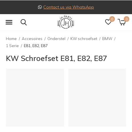
Contact us via WhatsApp
0
0
Home
Accesoires
Onderstel
KW schroefset
BMW
1 Serie
E81, E82, E87
KW Schroefset E81, E82, E87