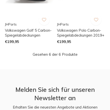
JHParts
JHParts
Volkswagen Golf 5 Carbon-
Volkswagen Polo Carbon-
Spiegelabdeckungen
Spiegelabdeckungen 2019+
€199,95
€199,95
Gesehen 6 der 6 Produkte
Melden Sie sich für unseren
Newsletter an
Erhalten Sie die neuesten Angebote und Aktionen