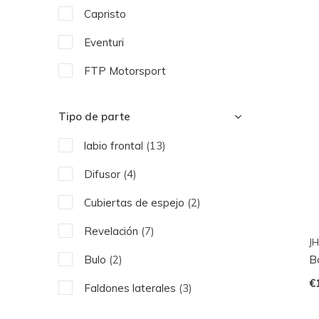
Capristo
Eventuri
FTP Motorsport
JHParts
Tipo de parte
labio frontal
(13)
Difusor
(4)
Cubiertas de espejo
(2)
Revelación
(7)
JH
Bo
Bulo
(2)
€
Faldones laterales
(3)
pantalla lateral
(1)