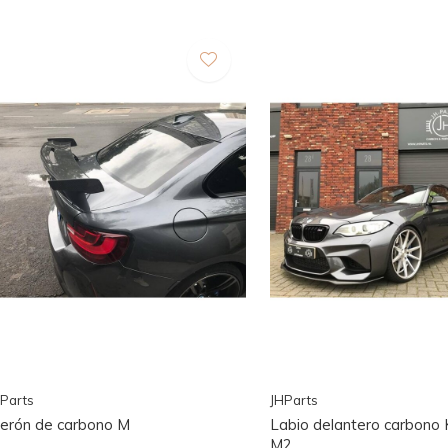
Parts
JHParts
lerón de carbono M
Labio delantero carbon
M2