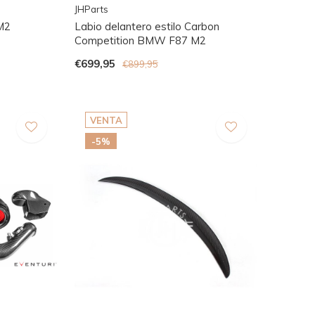
JHParts
M2
Labio delantero estilo Carbon
Competition BMW F87 M2
€699,95
€899,95
VENTA
-5%