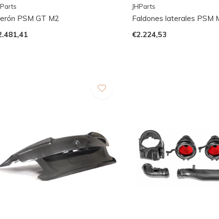
Parts
JHParts
lerón PSM GT M2
Faldones laterales PSM 
2.481,41
€2.224,53