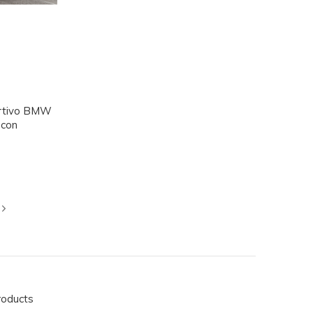
ortivo BMW
 con
roducts