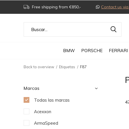
Free shipping from €850,-
Contact us v
BMW
PORSCHE
FERRARI
Back to overview
Etiquetas
F87
P
Marcas
Todas las marcas
4
Acexxon
ArmaSpeed