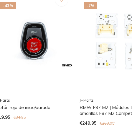
-43%
-7%
Parts
JHParts
tón rojo de inicio/parada
BMW F87 M2 | Módulos
amarillos F87 M2 Compet
19,95
€34,95
€249,95
€269,95