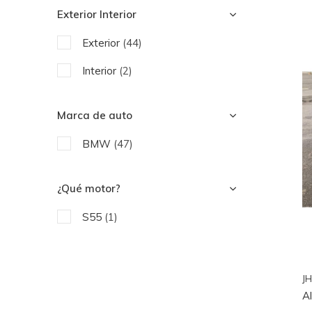
Exterior Interior
Partes del motor
(7)
Exterior
(44)
Tubo de escape
(4)
Interior
(2)
Marca de auto
BMW
(47)
¿Qué motor?
S55
(1)
JH
A