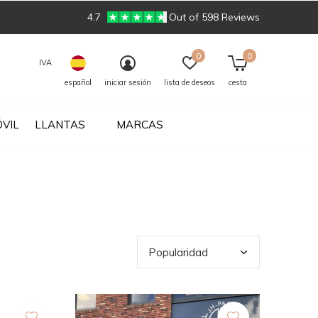
4.7
Out of 598 Reviews
0
0
IVA
español
iniciar sesión
lista de deseos
cesta
VIL
LLANTAS
MARCAS