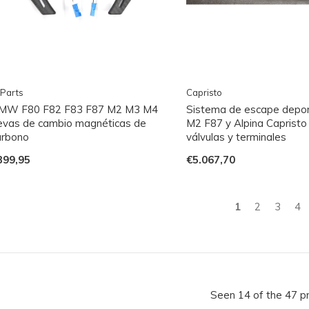
Parts
Capristo
MW F80 F82 F83 F87 M2 M3 M4
Sistema de escape dep
evas de cambio magnéticas de
M2 F87 y Alpina Capristo
arbono
válvulas y terminales
399,95
€5.067,70
1
2
3
4
Seen 14 of the 47 p