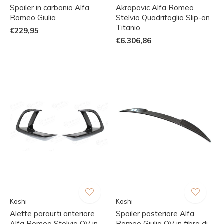
Spoiler in carbonio Alfa
Akrapovic Alfa Romeo
Romeo Giulia
Stelvio Quadrifoglio Slip-on
Titanio
€229,95
€6.306,86
Koshi
Koshi
Alette paraurti anteriore
Spoiler posteriore Alfa
Alfa Romeo Stelvio QV in
Romeo Giulia QV in fibra di