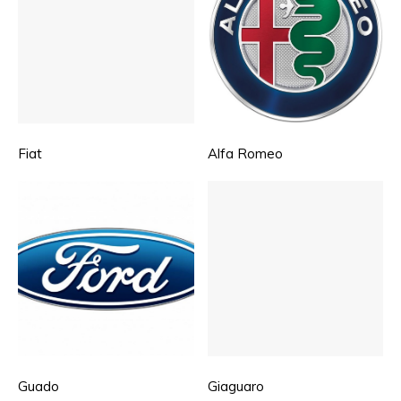
Fiat
Alfa Romeo
Guado
Giaguaro