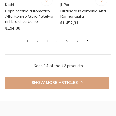
Koshi
JHParts
Copri cambio automatico
Diffusore in carbonio Alfa
Alfa Romeo Giulia / Stelvio
Romeo Giulia
in fibra di carbonio
€1.452,31
€194,00
1
2
3
4
5
6
Seen 14 of the 72 products
SHOW MORE ARTICLES