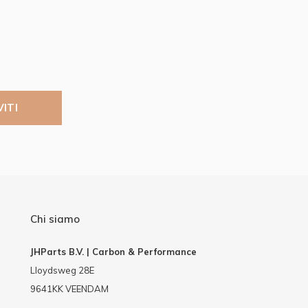
VITI
Chi siamo
JHParts B.V. | Carbon & Performance
Lloydsweg 28E
9641KK VEENDAM