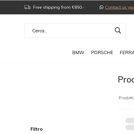
Free shipping from €850,-
Contact us v
BMW
PORSCHE
FERRA
Pro
Prodotti
Filtro