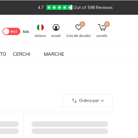
4.7
Out of 598 Reviews
0
0
cl.
Incl.
IVA
italiano
accedi
lista dei desideri
carrello
UTO
CERCHI
MARCHE
Ordina per