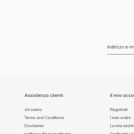
Assistenza clienti
Il mio acc
chi siamo
Registrati
Terms and Conditions
I miei ordini
Disclaimer
La mia wishli
politica sulla riservatezza
Confronta i p