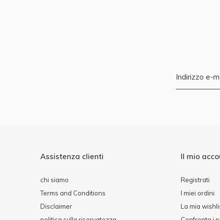
Assistenza clienti
Il mio acc
chi siamo
Registrati
Terms and Conditions
I miei ordini
Disclaimer
La mia wishli
politica sulla riservatezza
Confronta i p