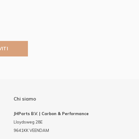
VITI
Chi siamo
JHParts B.V. | Carbon & Performance
Lloydsweg 28E
9641KK VEENDAM