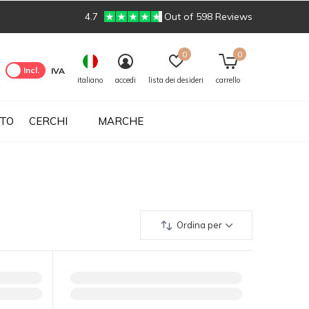
4.7
Out of 598 Reviews
0
0
cl.
Incl.
IVA
italiano
accedi
lista dei desideri
carrello
UTO
CERCHI
MARCHE
Ordina per