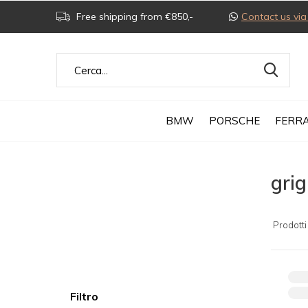
Free shipping from €850,-
Contact us v
BMW
PORSCHE
FERRA
gri
Prodotti
Filtro