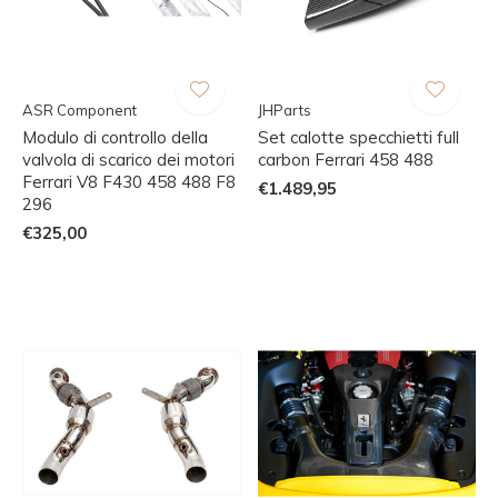
ASR Component
JHParts
Modulo di controllo della
Set calotte specchietti full
valvola di scarico dei motori
carbon Ferrari 458 488
Ferrari V8 F430 458 488 F8
€1.489,95
296
€325,00