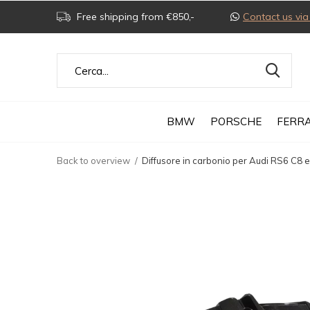
Free shipping from €850,-
Contact us v
BMW
PORSCHE
FERRA
Back to overview
Diffusore in carbonio per Audi RS6 C8 