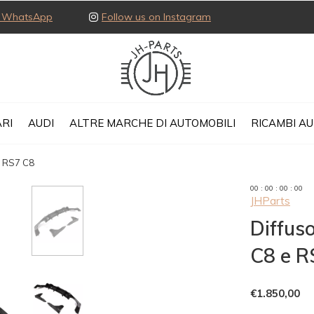
ia WhatsApp
Follow us on Instagram
RI
AUDI
ALTRE MARCHE DI AUTOMOBILI
RICAMBI A
e RS7 C8
0
0
:
0
0
:
0
0
:
0
0
JHParts
Diffus
C8 e R
€1.850,00