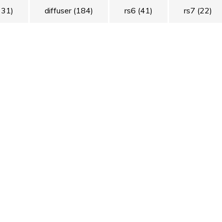
331)
diffuser
(184)
rs6
(41)
rs7
(22)