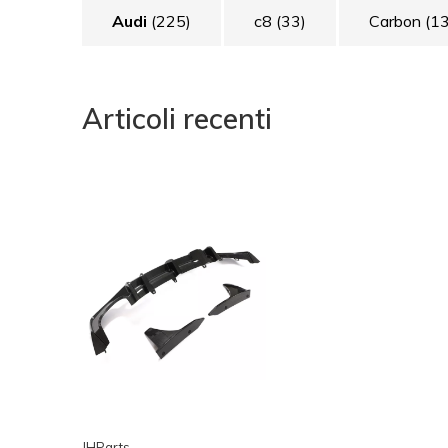
Audi
(225)
c8
(33)
Carbon
(1
Articoli recenti
JHParts