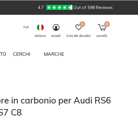
4.7
Out of 598 Reviews
0
0
IVA
italiano
accedi
lista dei desideri
carrello
UTO
CERCHI
MARCHE
ore in carbonio per Audi RS6
S7 C8