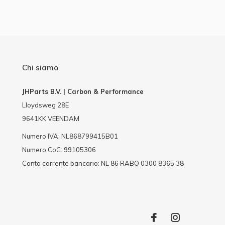
Chi siamo
JHParts B.V. | Carbon & Performance
Lloydsweg 28E
9641KK VEENDAM
Numero IVA: NL868799415B01
Numero CoC: 99105306
Conto corrente bancario: NL 86 RABO 0300 8365 38