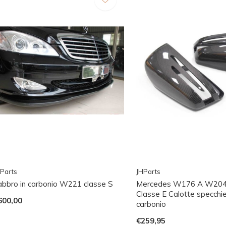
Parts
JHParts
abbro in carbonio W221 classe S
Mercedes W176 A W20
Classe E Calotte specchiet
600,00
carbonio
€259,95