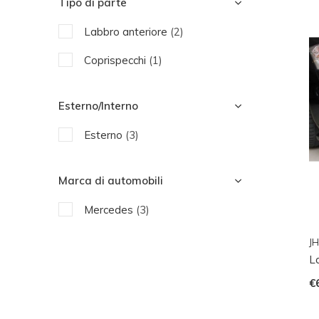
Tipo di parte
Labbro anteriore
(2)
Coprispecchi
(1)
Esterno/Interno
Esterno
(3)
Marca di automobili
Mercedes
(3)
JH
L
€