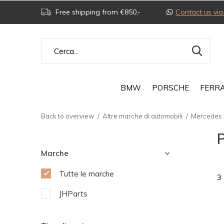
Free shipping from €850,-
Contact us v
BMW
PORSCHE
FERRA
Back to overview
Altre marche di automobili
Mercedes
P
Marche
Tutte le marche
3
JHParts