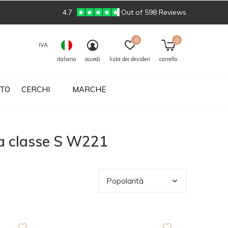
4.7
Out of 598 Reviews
0
0
IVA
italiano
accedi
lista dei desideri
carrello
UTO
CERCHI
MARCHE
 la classe S W221