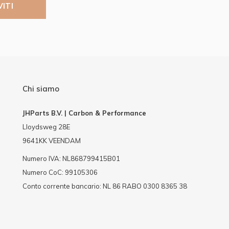
VITI
Chi siamo
JHParts B.V. | Carbon & Performance
Lloydsweg 28E
9641KK VEENDAM
Numero IVA: NL868799415B01
Numero CoC: 99105306
Conto corrente bancario: NL 86 RABO 0300 8365 38