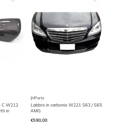
JHParts
4 C W212
Labbro in carbonio W221 S63 / S65
ti in
AMG
€590,00