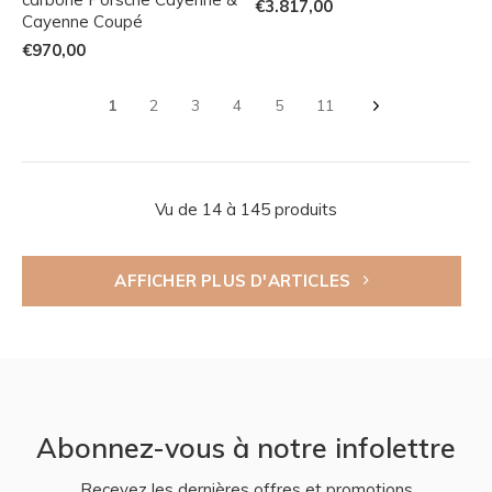
€3.817,00
Cayenne Coupé
€970,00
1
2
3
4
5
11
Vu de 14 à 145 produits
AFFICHER PLUS D'ARTICLES
Abonnez-vous à notre infolettre
Recevez les dernières offres et promotions