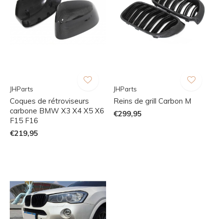
JHParts
JHParts
Coques de rétroviseurs
Reins de grill Carbon M
carbone BMW X3 X4 X5 X6
€299,95
F15 F16
€219,95