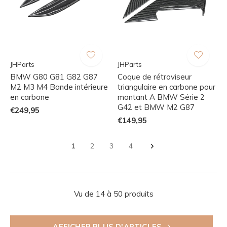
JHParts
JHParts
BMW G80 G81 G82 G87
Coque de rétroviseur
M2 M3 M4 Bande intérieure
triangulaire en carbone pour
en carbone
montant A BMW Série 2
G42 et BMW M2 G87
€249,95
€149,95
1
2
3
4
Vu de 14 à 50 produits
AFFICHER PLUS D'ARTICLES