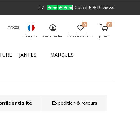
4.7
Out of 598 Reviews
0
0
TAXES
français
se connecter
liste de souhaits
panier
ITURE
JANTES
MARQUES
onfidentialité
Expédition & retours