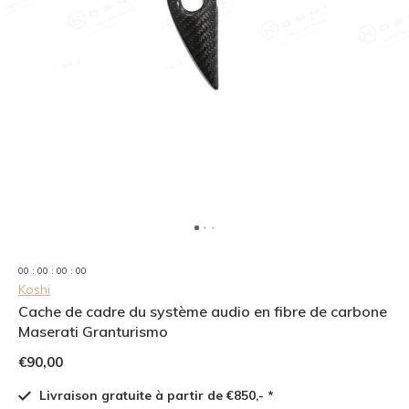
0
0
:
0
0
:
0
0
:
0
0
Koshi
Cache de cadre du système audio en fibre de carbone
Maserati Granturismo
€90,00
Livraison gratuite à partir de €850,- *