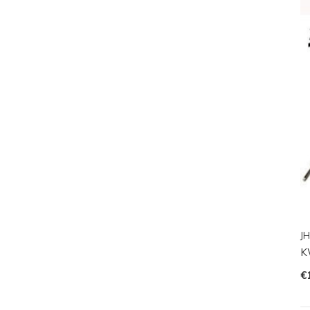
JH
K
€