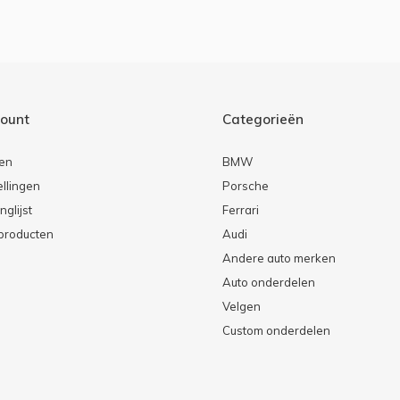
count
Categorieën
ren
BMW
ellingen
Porsche
nglijst
Ferrari
 producten
Audi
Andere auto merken
Auto onderdelen
Velgen
Custom onderdelen