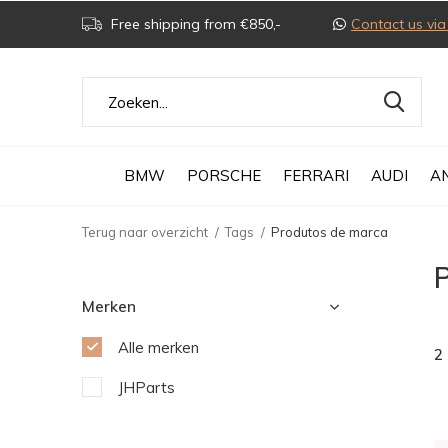
Free shipping from €850,-
Contact us v
BMW
PORSCHE
FERRARI
AUDI
A
Terug naar overzicht
Tags
Produtos de marca
Merken
Alle merken
2
JHParts