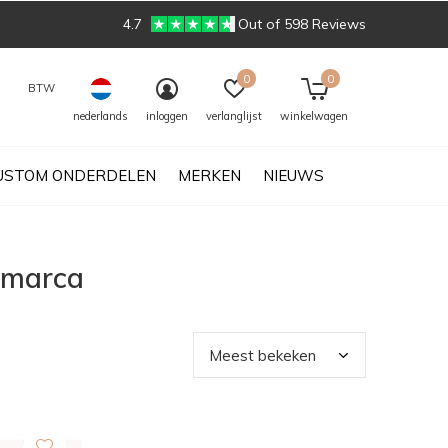
4.7
Out of 598 Reviews
0
0
BTW
nederlands
inloggen
verlanglijst
winkelwagen
USTOM ONDERDELEN
MERKEN
NIEUWS
 marca